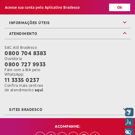
Acesse sua conta pelo Aplicativo Bradesco
Ok
INFORMAÇÕES ÚTEIS
ATENDIMENTO
SAC Alô Bradesco
0800 704 8383
Ouvidoria
0800 727 9933
Fale com a BIA pelo
WhatsApp:
11 3335 0237
Confira mais centrais
Confira mais informações sobre as Centrais de Atendi
de atendimento
aqui
SITES BRADESCO
Libras
Voz
ACOMPANHE:
+ Acessibilidade