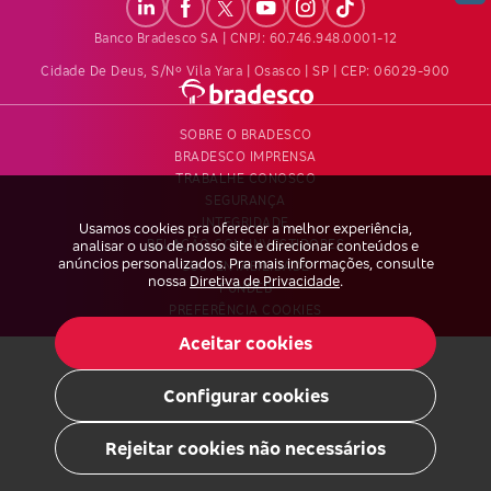
Banco Bradesco SA | CNPJ: 60.746.948.0001-12
Cidade De Deus, S/nº Vila Yara | Osasco | SP | CEP: 06029-900
SOBRE O BRADESCO
BRADESCO IMPRENSA
TRABALHE CONOSCO
SEGURANÇA
INTEGRIDADE
Usamos cookies pra oferecer a melhor experiência,
RELAÇÃO COM INVESTIDORES
analisar o uso de nosso site e direcionar conteúdos e
anúncios personalizados. Pra mais informações, consulte
SUSTENTABILIDADE
nossa
Diretiva de Privacidade
.
FUNDEB
PREFERÊNCIA COOKIES
Aceitar cookies
Configurar cookies
Rejeitar cookies não necessários