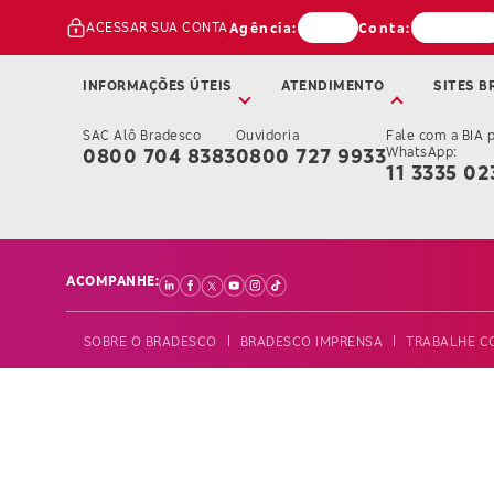
ACESSAR SUA CONTA
Agência:
Conta:
INFORMAÇÕES ÚTEIS
ATENDIMENTO
SITES B
SAC Alô Bradesco
Ouvidoria
Fale com a BIA 
0800 704 8383
0800 727 9933
WhatsApp:
11 3335 02
ACOMPANHE:
SOBRE O BRADESCO
BRADESCO IMPRENSA
TRABALHE C