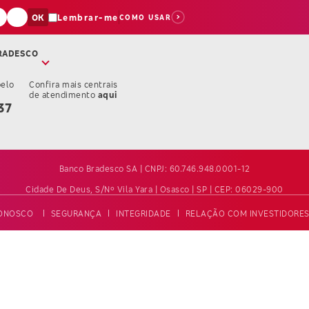
OK
Lembrar-me
COMO USAR
Dígito:
RADESCO
pelo
Confira mais centrais
Confira mais informações sobre as Centrais de A
de atendimento
aqui
37
Banco Bradesco SA | CNPJ: 60.746.948.0001-12
Cidade De Deus, S/nº Vila Yara | Osasco | SP | CEP: 06029-900
ONOSCO
SEGURANÇA
INTEGRIDADE
RELAÇÃO COM INVESTIDORE